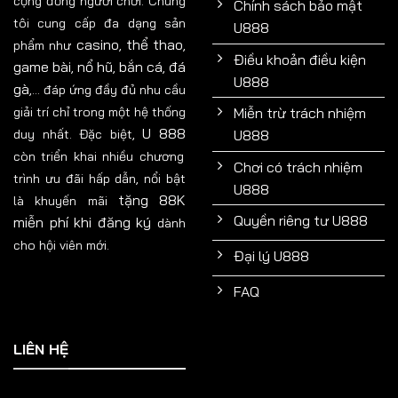
cộng đồng người chơi. Chúng
Chính sách bảo mật
tôi cung cấp đa dạng sản
U888
casino
thể thao
phẩm như
,
,
Điều khoản điều kiện
game bài
nổ hũ
bắn cá
đá
,
,
,
U888
gà
,... đáp ứng đầy đủ nhu cầu
Miễn trừ trách nhiệm
giải trí chỉ trong một hệ thống
U 888
U888
duy nhất.
Đặc biệt,
còn triển khai nhiều chương
Chơi có trách nhiệm
trình ưu đãi hấp dẫn, nổi bật
U888
tặng 88K
là khuyến mãi
Quyền riêng tư U888
miễn phí khi đăng ký
dành
cho hội viên mới.
Đại lý U888
FAQ
LIÊN HỆ