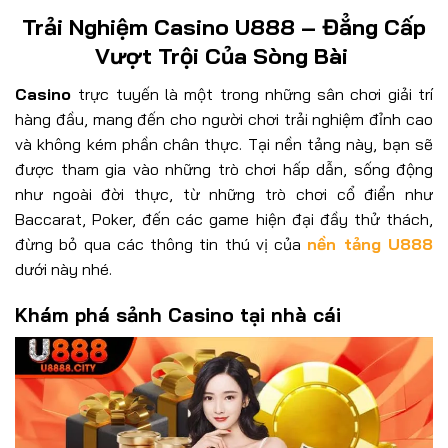
Trải Nghiệm Casino U888 – Đẳng Cấp
Vượt Trội Của Sòng Bài
Casino
trực tuyến là một trong những sân chơi giải trí
hàng đầu, mang đến cho người chơi trải nghiệm đỉnh cao
và không kém phần chân thực. Tại nền tảng này, bạn sẽ
được tham gia vào những trò chơi hấp dẫn, sống động
như ngoài đời thực, từ những trò chơi cổ điển như
Baccarat, Poker, đến các game hiện đại đầy thử thách,
đừng bỏ qua các thông tin thú vị của
nền tảng U888
dưới này nhé.
Khám phá sảnh Casino tại nhà cái