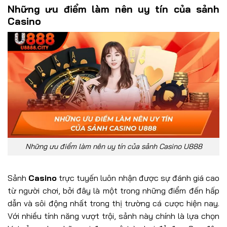
Những ưu điểm làm nên uy tín của sảnh
Casino
Những ưu điểm làm nên uy tín của sảnh Casino U888
Sảnh
Casino
trực tuyến luôn nhận được sự đánh giá cao
từ người chơi, bởi đây là một trong những điểm đến hấp
dẫn và sôi động nhất trong thị trường cá cược hiện nay.
Với nhiều tính năng vượt trội, sảnh này chính là lựa chọn