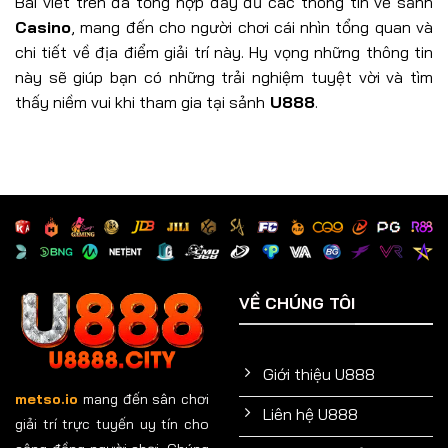
Bài viết trên đã tổng hợp đầy đủ các thông tin về sảnh
Casino
, mang đến cho người chơi cái nhìn tổng quan và
chi tiết về địa điểm giải trí này. Hy vọng những thông tin
này sẽ giúp bạn có những trải nghiệm tuyệt vời và tìm
thấy niềm vui khi tham gia tại sảnh
U888
.
VỀ CHÚNG TÔI
Giới thiệu U888
metso.io
mang đến sân chơi
Liên hệ U888
giải trí trực tuyến uy tín cho