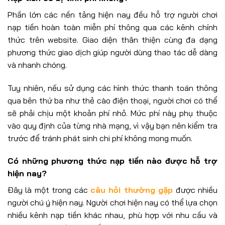
Phần lớn các nền tảng hiện nay đều hỗ trợ người chơi
nạp tiền hoàn toàn miễn phí thông qua các kênh chính
thức trên website. Giao diện thân thiện cùng đa dạng
phương thức giao dịch giúp người dùng thao tác dễ dàng
và nhanh chóng.
Tuy nhiên, nếu sử dụng các hình thức thanh toán thông
qua bên thứ ba như thẻ cào điện thoại, người chơi có thể
sẽ phải chịu một khoản phí nhỏ. Mức phí này phụ thuộc
vào quy định của từng nhà mạng, vì vậy bạn nên kiểm tra
trước để tránh phát sinh chi phí không mong muốn.
Có những phương thức nạp tiền nào được hỗ trợ
hiện nay?
Đây là một trong các
câu hỏi thường gặp
được nhiều
người chú ý hiện nay. Người chơi hiện nay có thể lựa chọn
nhiều kênh nạp tiền khác nhau, phù hợp với nhu cầu và