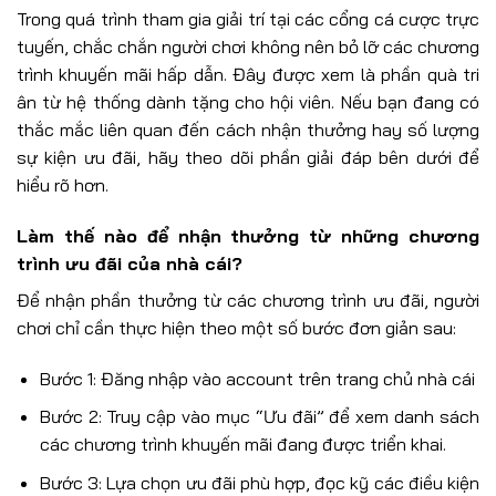
Trong quá trình tham gia giải trí tại các cổng cá cược trực
tuyến, chắc chắn người chơi không nên bỏ lỡ các chương
trình khuyến mãi hấp dẫn. Đây được xem là phần quà tri
ân từ hệ thống dành tặng cho hội viên. Nếu bạn đang có
thắc mắc liên quan đến cách nhận thưởng hay số lượng
sự kiện ưu đãi, hãy theo dõi phần giải đáp bên dưới để
hiểu rõ hơn.
Làm thế nào để nhận thưởng từ những chương
trình ưu đãi của nhà cái?
Để nhận phần thưởng từ các chương trình ưu đãi, người
chơi chỉ cần thực hiện theo một số bước đơn giản sau:
Bước 1: Đăng nhập vào account trên trang chủ nhà cái
Bước 2: Truy cập vào mục “Ưu đãi” để xem danh sách
các chương trình khuyến mãi đang được triển khai.
Bước 3: Lựa chọn ưu đãi phù hợp, đọc kỹ các điều kiện