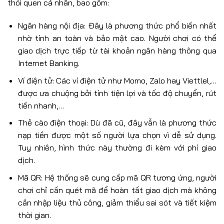
thói quen cá nhân, bao gồm:
Ngân hàng nội địa: Đây là phương thức phổ biến nhất
nhờ tính an toàn và bảo mật cao. Người chơi có thể
giao dịch trực tiếp từ tài khoản ngân hàng thông qua
Internet Banking.
Ví điện tử: Các ví điện tử như Momo, Zalo hay Viettlel,…
được ưa chuộng bởi tính tiện lợi và tốc độ chuyển, rút
tiền nhanh,…
Thẻ cào điện thoại: Dù đã cũ, đây vẫn là phương thức
nạp tiền được một số người lựa chọn vì dễ sử dụng.
Tuy nhiên, hình thức này thường đi kèm với phí giao
dịch.
Mã QR: Hệ thống sẽ cung cấp mã QR tương ứng, người
chơi chỉ cần quét mã để hoàn tất giao dịch mà không
cần nhập liệu thủ công, giảm thiểu sai sót và tiết kiệm
thời gian.