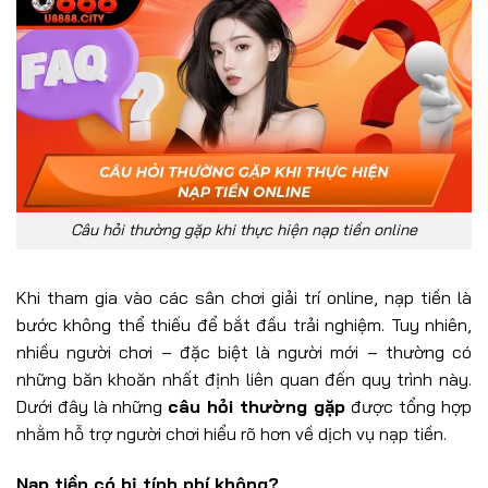
Câu hỏi thường gặp khi thực hiện nạp tiền online
Khi tham gia vào các sân chơi giải trí online, nạp tiền là
bước không thể thiếu để bắt đầu trải nghiệm. Tuy nhiên,
nhiều người chơi – đặc biệt là người mới – thường có
những băn khoăn nhất định liên quan đến quy trình này.
Dưới đây là những
câu hỏi thường gặp
được tổng hợp
nhằm hỗ trợ người chơi hiểu rõ hơn về dịch vụ nạp tiền.
Nạp tiền có bị tính phí không?