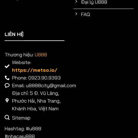
Đại lý U888
FAQ
LIÊN HỆ
Thương hiệu:
U888
Website:
https://metso.io/
Phone: 0923.90.9393
Email:
u8888city@gmail.com
Địa chỉ: 5 Đ. Vũ Lăng,
Phước Hải, Nha Trang,
Khánh Hòa, Việt Nam
Sitemap
Hashtag: #u888
#nhacaiu888