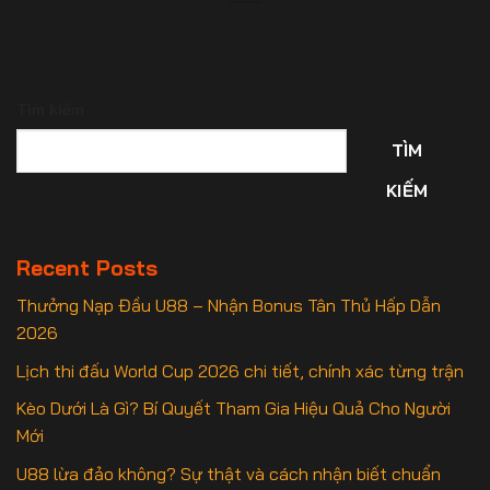
Tìm kiếm
TÌM
KIẾM
Recent Posts
Thưởng Nạp Đầu U88 – Nhận Bonus Tân Thủ Hấp Dẫn
2026
Lịch thi đấu World Cup 2026 chi tiết, chính xác từng trận
Kèo Dưới Là Gì? Bí Quyết Tham Gia Hiệu Quả Cho Người
Mới
U88 lừa đảo không? Sự thật và cách nhận biết chuẩn