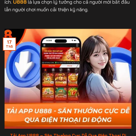
ích.
U888
là lựa chọn lý tưởng cho cả người mới bắt đầu
lẫn người chơi muốn cải thiện kỹ năng.
17
Th5
Tải App U888 - Săn Thưởng Cực Dễ Qua Điện Thoại Di
Động
Tải App U888 – Săn Thưởng Cực Dễ Qua Điện Thoại Di