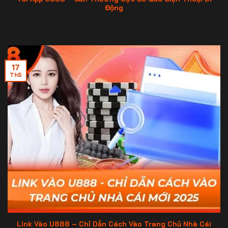
Động
17
Th5
Link Vào U888 - Chỉ Dẫn Cách Vào Trang Chủ Nhà Cái Mới
2025
Link Vào U888 – Chỉ Dẫn Cách Vào Trang Chủ Nhà Cái