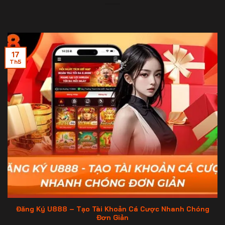
17
Th5
Đăng Ký U888 - Tạo Tài Khoản Cá Cược Nhanh Chóng
Đơn Giản
Đăng Ký U888 – Tạo Tài Khoản Cá Cược Nhanh Chóng
Đơn Giản