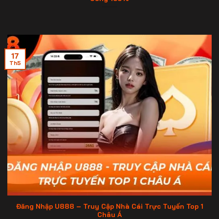
17
Th5
Đăng Nhập U888 - Truy Cập Nhà Cái Trực Tuyến Top 1
Châu Á
Đăng Nhập U888 – Truy Cập Nhà Cái Trực Tuyến Top 1
Châu Á