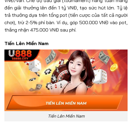
VNĐ/ván. Chế độ đấu giải (tournament) hàng tuần mang
đến giải thưởng lên đến 1 tỷ VNĐ, tạo sức hút lớn. Tỷ lệ
trả thưởng dựa trên tổng pot (tiền cược của tất cả người
chơi), trừ 2-5% phí bàn. Ví dụ, góp 500.000 VNĐ vào pot,
thắng nhận 475.000 VNĐ sau phí.
Tiến Lên Miền Nam
Tiến Lên Miền Nam