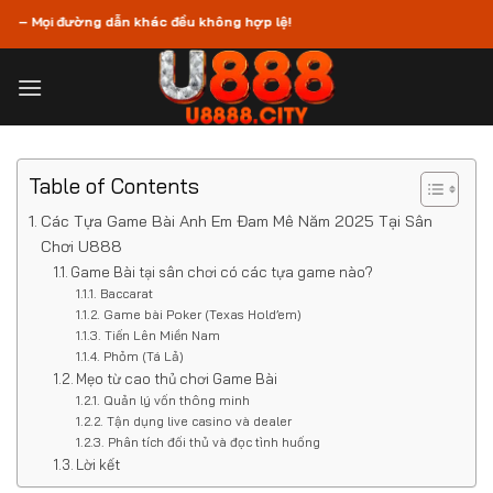
Bỏ
ọi đường dẫn khác đều không hợp lệ!
qua
nội
dung
Table of Contents
Các Tựa Game Bài Anh Em Đam Mê Năm 2025 Tại Sân
Chơi U888
Game Bài tại sân chơi có các tựa game nào?
Baccarat
Game bài Poker (Texas Hold’em)
Tiến Lên Miền Nam
Phỏm (Tá Lả)
Mẹo từ cao thủ chơi Game Bài
Quản lý vốn thông minh
Tận dụng live casino và dealer
Phân tích đối thủ và đọc tình huống
Lời kết