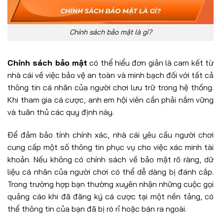
Chính sách bảo mật là gì?
Chính sách bảo mật
có thể hiểu đơn giản là cam kết từ
nhà cái về việc bảo vệ an toàn và minh bạch đối với tất cả
thông tin cá nhân của người chơi lưu trữ trong hệ thống.
Khi tham gia cá cược, anh em hội viên cần phải nắm vững
và tuân thủ các quy định này.
Để đảm bảo tính chính xác, nhà cái yêu cầu người chơi
cung cấp một số thông tin phục vụ cho việc xác minh tài
khoản. Nếu không có chính sách về bảo mật rõ ràng, dữ
liệu cá nhân của người chơi có thể dễ dàng bị đánh cắp.
Trong trường hợp bạn thường xuyên nhận những cuộc gọi
quảng cáo khi đã đăng ký cá cược tại một nền tảng, có
thể thông tin của bạn đã bị rò rỉ hoặc bán ra ngoài.