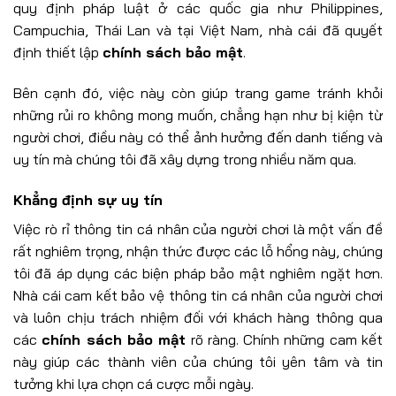
quy định pháp luật ở các quốc gia như Philippines,
Campuchia, Thái Lan và tại Việt Nam, nhà cái đã quyết
định thiết lập
chính sách bảo mật
.
Bên cạnh đó, việc này còn giúp trang game tránh khỏi
những rủi ro không mong muốn, chẳng hạn như bị kiện từ
người chơi, điều này có thể ảnh hưởng đến danh tiếng và
uy tín mà chúng tôi đã xây dựng trong nhiều năm qua.
Khẳng định sự uy tín
Việc rò rỉ thông tin cá nhân của người chơi là một vấn đề
rất nghiêm trọng, nhận thức được các lỗ hổng này, chúng
tôi đã áp dụng các biện pháp bảo mật nghiêm ngặt hơn.
Nhà cái cam kết bảo vệ thông tin cá nhân của người chơi
và luôn chịu trách nhiệm đối với khách hàng thông qua
các
chính sách bảo mật
rõ ràng. Chính những cam kết
này giúp các thành viên của chúng tôi yên tâm và tin
tưởng khi lựa chọn cá cược mỗi ngày.