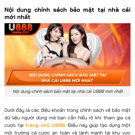
Nội dung chính sách bảo mật tại nhà cái
mới nhất
Nội dung chính sách bảo mật tại nhà cái U888 mới nhất
Dưới đây là các điều khoản trong chính sách về bảo mật
dữ liệu người dùng mà bạn cần hiểu rõ khi tham gia cá
cược tại
trang chủ U888
. Điều này giúp tạo dựng một
môi trường cá cược an toàn và lành mạnh tại khu vực