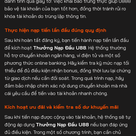
danh tính qua giấy tờ. Việc khai báo trung thực giúp U888
bảo vệ tài khoản của bạn tốt hơn, đồng thời tránh rủi ro
khóa tài khoản do trùng lặp thông tin.
Thực hiện nạp tiền lần đầu đúng quy định
Sau khi hoàn tất đăng ký, bạn tiến hành nạp tiền lần đầu
để kích hoạt
Thưởng Nạp Đầu U88
. Hệ thống thường
hỗ trợ chuyển khoản ngân hàng, ví điện tử và một số
phương thức online banking. Hãy kiểm tra kỹ mức nạp tối
thiểu để đủ điều kiện nhận bonus, đồng thời lưu lại chứng
từ giao dịch nếu cần đối soát. Trong quá trình nạp, hãy
đảm bảo nhập chính xác nội dung chuyển khoản mà nhà
cái yêu cầu để tiền vào tài khoản nhanh chóng.
Kích hoạt ưu đãi và kiểm tra số dư khuyến mãi
Sau khi tiền nạp được cộng vào tài khoản, hệ thống sẽ tự
động áp dụng
Thưởng Nạp Đầu U88
nếu bạn đáp ứng
đủ điều kiện. Trong một số chương trình, bạn cần chủ