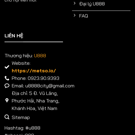
cho hội viên mới.
Đại lý U888
FAQ
LIÊN HỆ
Thương hiệu:
U888
Website:
https://metso.io/
Phone: 0923.90.9393
Email:
u8888city@gmail.com
Địa chỉ: 5 Đ. Vũ Lăng,
Phước Hải, Nha Trang,
Khánh Hòa, Việt Nam
Sitemap
Hashtag: #u888