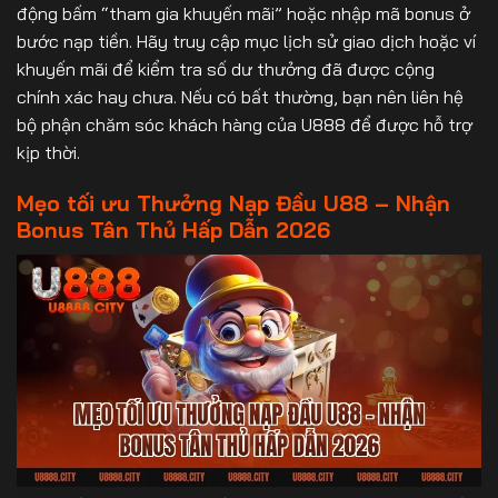
động bấm “tham gia khuyến mãi” hoặc nhập mã bonus ở
bước nạp tiền. Hãy truy cập mục lịch sử giao dịch hoặc ví
khuyến mãi để kiểm tra số dư thưởng đã được cộng
chính xác hay chưa. Nếu có bất thường, bạn nên liên hệ
bộ phận chăm sóc khách hàng của U888 để được hỗ trợ
kịp thời.
Mẹo tối ưu Thưởng Nạp Đầu U88 – Nhận
Bonus Tân Thủ Hấp Dẫn 2026