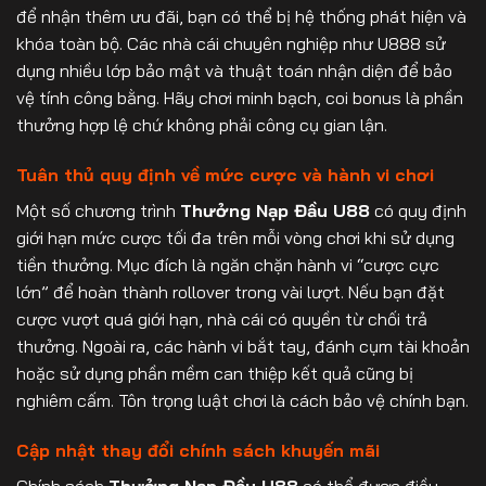
để nhận thêm ưu đãi, bạn có thể bị hệ thống phát hiện và
khóa toàn bộ. Các nhà cái chuyên nghiệp như U888 sử
dụng nhiều lớp bảo mật và thuật toán nhận diện để bảo
vệ tính công bằng. Hãy chơi minh bạch, coi bonus là phần
thưởng hợp lệ chứ không phải công cụ gian lận.
Tuân thủ quy định về mức cược và hành vi chơi
Một số chương trình
Thưởng Nạp Đầu U88
có quy định
giới hạn mức cược tối đa trên mỗi vòng chơi khi sử dụng
tiền thưởng. Mục đích là ngăn chặn hành vi “cược cực
lớn” để hoàn thành rollover trong vài lượt. Nếu bạn đặt
cược vượt quá giới hạn, nhà cái có quyền từ chối trả
thưởng. Ngoài ra, các hành vi bắt tay, đánh cụm tài khoản
hoặc sử dụng phần mềm can thiệp kết quả cũng bị
nghiêm cấm. Tôn trọng luật chơi là cách bảo vệ chính bạn.
Cập nhật thay đổi chính sách khuyến mãi