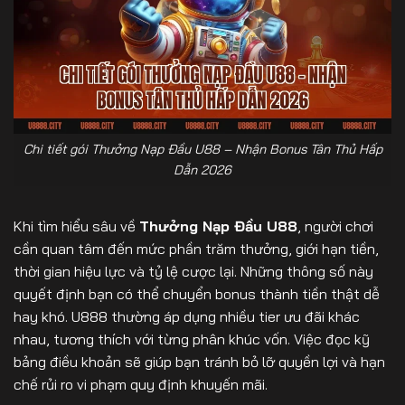
Chi tiết gói Thưởng Nạp Đầu U88 – Nhận Bonus Tân Thủ Hấp
Dẫn 2026
Khi tìm hiểu sâu về
Thưởng Nạp Đầu U88
, người chơi
cần quan tâm đến mức phần trăm thưởng, giới hạn tiền,
thời gian hiệu lực và tỷ lệ cược lại. Những thông số này
quyết định bạn có thể chuyển bonus thành tiền thật dễ
hay khó. U888 thường áp dụng nhiều tier ưu đãi khác
nhau, tương thích với từng phân khúc vốn. Việc đọc kỹ
bảng điều khoản sẽ giúp bạn tránh bỏ lỡ quyền lợi và hạn
chế rủi ro vi phạm quy định khuyến mãi.