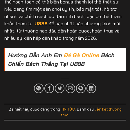
thủ hoàn toàn có thể biến bonus thành lợi thế thật sự.
Nếu đang tìm một sân chơi uy tín, bảo mật tốt, hỗ trợ
nhanh và chính sách ưu đãi minh bạch, bạn có thể tham
khảo thêm tại
U888
để cập nhật các chương trình mới
nhất, từ thưởng nạp đầu đến hoàn cược, hoàn thua và
nhiều sự kiện hấp dẫn khác trong năm 2026.
Hướng Dẫn Anh Em
Đá Gà Online
Bách
Chiến Bách Thắng Tại U888
Bài viết này được đăng trong
TIN TỨC
. Đánh dấu
liên kết thường
trực
.