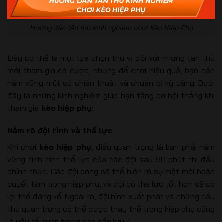
Hướng dẫn tân thủ kinh nghiệm chơi Kèo Hiệp Phụ
Đây có thể là một lựa chọn thú vị đối với những tân thủ
mới tham gia cá cược, nhưng để chơi hiệu quả, bạn cần
nắm vững một số chiến thuật và chuẩn bị kỹ càng. Dưới
đây là những kinh nghiệm giúp bạn tăng cơ hội thắng khi
tham gia
kèo hiệp phụ
:
Nắm rõ đội hình và thể lực
Khi chơi
kèo hiệp phụ
, điều quan trọng là bạn phải nắm
vững tình hình thể lực của các đội sau 90 phút thi đấu
chính thức. Các đội bóng sẽ thể hiện rõ sự mệt mỏi hoặc
quyết tâm trong hiệp phụ, và đội có thể lực tốt hơn sẽ có
lợi thế đáng kể. Ngoài ra, đội hình xuất phát và những cầu
thủ quan trọng có thể được thay thế trong hiệp phụ cũng
là yếu tố quan trọng bạn cần lưu ý.