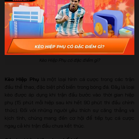
Kèo Hiệp Phụ có đặc điểm gì?
Kèo Hiệp Phụ
là một loại hình cá cược trong các trận
đấu thể thao, đặc biệt phổ biến trong bóng đá. Đây là loại
kèo được áp dụng khi trận đấu bước vào thời gian hiệp
phụ (15 phút mỗi hiệp sau khi hết 90 phút thi đấu chính
thức). Đối với những người yêu thích sự căng thẳng và
kịch tính, chúng
mang đến cơ hội để tiếp tục cá cược
ngay cả khi trận đấu chưa kết thúc.