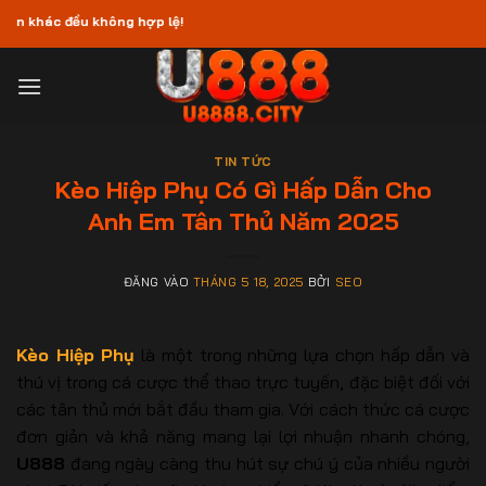
Bỏ
ác đều không hợp lệ!
qua
nội
dung
TIN TỨC
Kèo Hiệp Phụ Có Gì Hấp Dẫn Cho
Anh Em Tân Thủ Năm 2025
ĐĂNG VÀO
THÁNG 5 18, 2025
BỞI
SEO
Kèo Hiệp Phụ
là một trong những lựa chọn hấp dẫn và
thú vị trong cá cược thể thao trực tuyến, đặc biệt đối với
các tân thủ mới bắt đầu tham gia. Với cách thức cá cược
đơn giản và khả năng mang lại lợi nhuận nhanh chóng,
U888
đang ngày càng thu hút sự chú ý của nhiều người