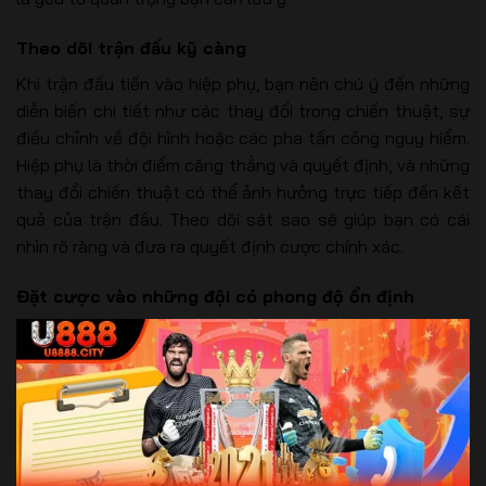
Theo dõi trận đấu kỹ càng
Khi trận đấu tiến vào hiệp phụ, bạn nên chú ý đến những
diễn biến chi tiết như các thay đổi trong chiến thuật, sự
điều chỉnh về đội hình hoặc các pha tấn công nguy hiểm.
Hiệp phụ là thời điểm căng thẳng và quyết định, và những
thay đổi chiến thuật có thể ảnh hưởng trực tiếp đến kết
quả của trận đấu. Theo dõi sát sao sẽ giúp bạn có cái
nhìn rõ ràng và đưa ra quyết định cược chính xác.
Đặt cược vào những đội có phong độ ổn định