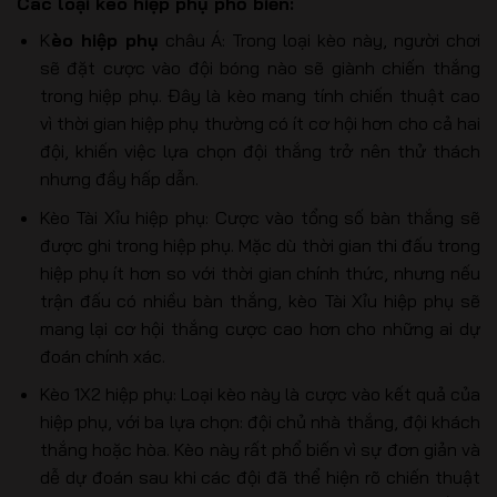
Các loại kèo hiệp phụ phổ biến:
K
èo hiệp phụ
châu Á: Trong loại kèo này, người chơi
sẽ đặt cược vào đội bóng nào sẽ giành chiến thắng
trong hiệp phụ. Đây là kèo mang tính chiến thuật cao
vì thời gian hiệp phụ thường có ít cơ hội hơn cho cả hai
đội, khiến việc lựa chọn đội thắng trở nên thử thách
nhưng đầy hấp dẫn.
Kèo Tài Xỉu hiệp phụ: Cược vào tổng số bàn thắng sẽ
được ghi trong hiệp phụ. Mặc dù thời gian thi đấu trong
hiệp phụ ít hơn so với thời gian chính thức, nhưng nếu
trận đấu có nhiều bàn thắng, kèo Tài Xỉu hiệp phụ sẽ
mang lại cơ hội thắng cược cao hơn cho những ai dự
đoán chính xác.
Kèo 1X2 hiệp phụ: Loại kèo này là cược vào kết quả của
hiệp phụ, với ba lựa chọn: đội chủ nhà thắng, đội khách
thắng hoặc hòa. Kèo này rất phổ biến vì sự đơn giản và
dễ dự đoán sau khi các đội đã thể hiện rõ chiến thuật