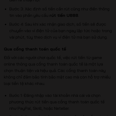
Bước 3: Xác định số tiền cần rút cũng như điền thông
tin vào phần yêu cầu
rút tiền U888
.
Bước 4: Sau khi xác nhận giao dịch, số tiền sẽ được
chuyển vào ví điện tử của bạn ngay lập tức hoặc trong
vài phút, tùy theo dịch vụ ví điện tử mà bạn sử dụng.
Qua cổng thanh toán quốc tế
Đối với các người chơi quốc tế, việc rút tiền từ game
online thông qua cổng thanh toán quốc tế là một lựa
chọn thuận tiện và hiệu quả. Các cổng thanh toán này
không chỉ đảm bảo tính bảo mật cao mà còn hỗ trợ nhiều
loại tiền tệ khác nhau.
Bước 1: Đăng nhập vào tài khoản nhà cái và chọn
phương thức rút tiền qua cổng thanh toán quốc tế
như PayPal, Skrill, hoặc Neteller.