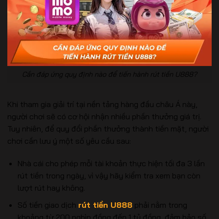
Cần đáp ứng quy định nào để tiến hành rút tiền U888?
Khi tham gia giải trí tại nền tảng hàng đầu châu Á này,
người chơi sẽ có cơ hội nhận nhiều phần thưởng giá trị.
Tuy nhiên, để quy đổi phần thưởng thành tiền mặt, người
chơi cần lưu ý một số yêu cầu sau:
Nhà cái cho phép mỗi tài khoản thực hiện tối đa 3 lần
rút tiền trong ngày, vì vậy hãy kiểm tra xem bạn còn
lượt rút hay không.
Số tiền giao dịch
rút tiền U888
phải nằm trong
khoảng từ 200 nghìn đồng đến 1 tỷ đồng, đảm bảo số