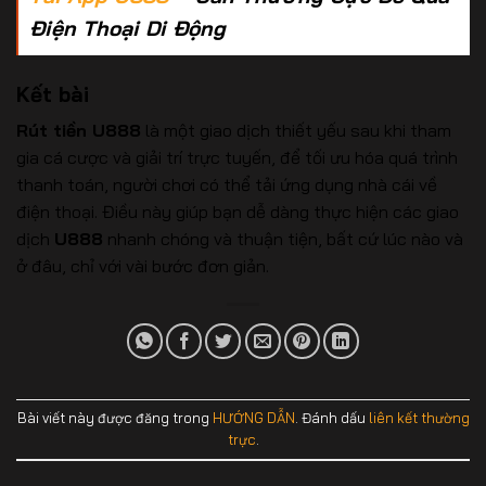
Điện Thoại Di Động
Kết bài
Rút tiền U888
là một giao dịch thiết yếu sau khi tham
gia cá cược và giải trí trực tuyến, để tối ưu hóa quá trình
thanh toán, người chơi có thể tải ứng dụng nhà cái về
điện thoại. Điều này giúp bạn dễ dàng thực hiện các giao
dịch
U888
nhanh chóng và thuận tiện, bất cứ lúc nào và
ở đâu, chỉ với vài bước đơn giản.
Bài viết này được đăng trong
HƯỚNG DẪN
. Đánh dấu
liên kết thường
trực
.