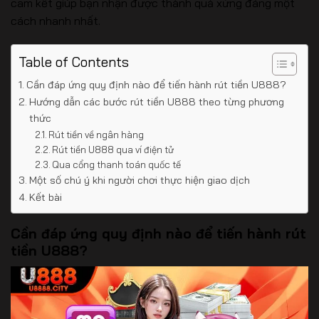
cam kết giúp bạn nhận được thành quả xứng đáng một
cách nhanh nhất.
Table of Contents
Cần đáp ứng quy định nào để tiến hành rút tiền U888?
Hướng dẫn các bước rút tiền U888 theo từng phương
thức
Rút tiền về ngân hàng
Rút tiền U888 qua ví điện tử
Qua cổng thanh toán quốc tế
Một số chú ý khi người chơi thực hiện giao dịch
Kết bài
Cần đáp ứng quy định nào để tiến hành rút
tiền U888?