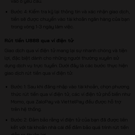
vào ô yêu cầu.
Bước 4: Kiểm tra kỹ lại thông tin và xác nhận giao dịch,
tiền sẽ được chuyển vào tài khoản ngân hàng của bạn
trong vòng 1-3 ngày làm việc.
Rút tiền U888 qua ví điện tử
Giao dịch qua ví điện tử mang lại sự nhanh chóng và tiện
lợi, đặc biệt dành cho những người thường xuyên sử
dụng dịch vụ trực tuyến. Dưới đây là các bước thực hiện
giao dịch rút tiền qua ví điện tử:
Bước 1: Sau khi đăng nhập vào tài khoản, chọn phương
thức rút tiền qua ví điện tử, các ví điện tử phổ biến như
Momo, qua ZaloPay và ViettelPay đều được hỗ trợ
trên hệ thống.
Bước 2: Đảm bảo rằng ví điện tử của bạn đã được liên
kết với tài khoản nhà cái để đảm bảo quá trình rút tiền
diễn ra thuận lợi.