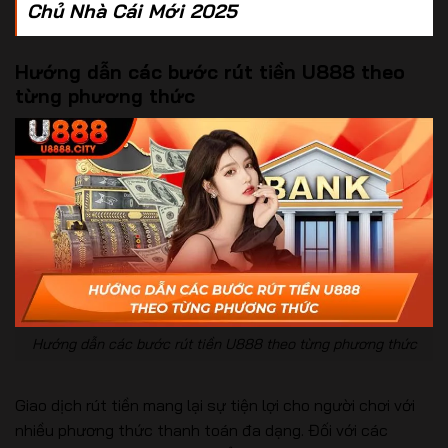
Chủ Nhà Cái Mới 2025
Hướng dẫn các bước rút tiền U888 theo
từng phương thức
Hướng dẫn các bước rút tiền U888 theo từng phương thức
Giao dịch rút tiền mang lại sự tiện lợi cho người chơi với
nhiều phương thức thanh toán đa dạng. Đối với các