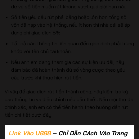
dư và số tiền muốn rút không vượt quá giới hạn này.
Số tiền yêu cầu rút phải bằng hoặc lớn hơn tổng số
vốn đã nạp vào hệ thống, nếu ít hơn thì nhà cái sẽ áp
dụng phí giao dịch 5%.
Tất cả các thông tin liên quan đến giao dịch phải trùng
khớp với tên chủ tài khoản.
Nếu anh em đang tham gia các sự kiện ưu đãi, hãy
đảm bảo đã hoàn thành đủ số vòng cược theo yêu
cầu trước khi thực hiện rút tiền.
Vì vậy để giao dịch rút tiền thành công, hãy kiểm tra kỹ
các thông tin và điều chỉnh nếu cần thiết. Nếu mọi thứ đã
chính xác, anh em có thể tiến hành theo hướng dẫn rút
tiền chi tiết dưới đây.
Link Vào U888
– Chỉ Dẫn Cách Vào Trang