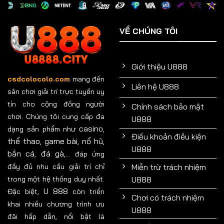
VỀ CHÚNG TÔI
Giới thiệu U888
csdcolocolo.com
mang đến
Liên hệ U888
sân chơi giải trí trực tuyến uy
tín cho cộng đồng người
Chính sách bảo mật
chơi. Chúng tôi cung cấp đa
U888
casino
dạng sản phẩm như
,
Điều khoản điều kiện
thể thao
game bài
nổ hũ
,
,
,
U888
bắn cá
đá gà
,
,... đáp ứng
Miễn trừ trách nhiệm
đầy đủ nhu cầu giải trí chỉ
U888
trong một hệ thống duy nhất.
U 888
Đặc biệt,
còn triển
Chơi có trách nhiệm
khai nhiều chương trình ưu
U888
đãi hấp dẫn, nổi bật là