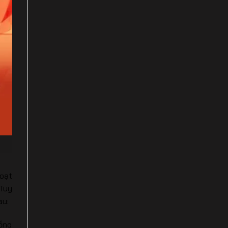
oạt
 Tuy
au:
Đồng