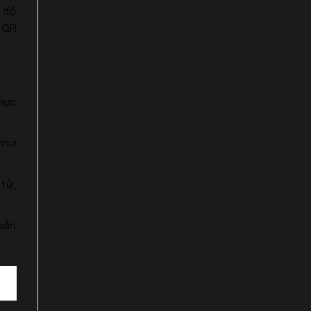
c độ
ã QR
 mục
 như
 tử,
 sẵn