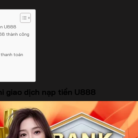
iền U888
888 thành công
n thanh toán
i giao dịch nạp tiền U888