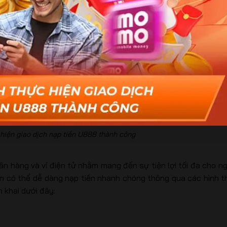
 hiện giao dịch nạp tiền U888 thành công
gân hàng và ví điện tử nhằm mang đến sự tiện lợi tối đa cho n
bạn có thể dễ dàng nạp tiền nhanh chóng thông qua các hình 
 khai dưới đây: