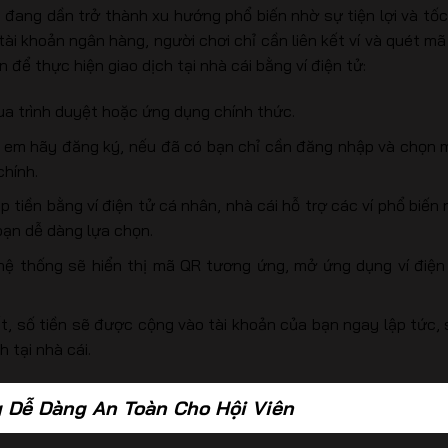
n đang dần trở thành xu hướng phổ biến nhờ sự tiện lợi và tố
tài khoản ngân hàng, người chơi chỉ cần liên kết ví và quét m
 để thực hiện giao dịch tại nhà cái bằng ví điện tử:
ua trình duyệt hoặc ứng dụng chính thức.
h em hãy đăng ký, nếu đã có bạn chỉ cần đăng nhập và chọn
chính.
tiền bằng ví điện tử cá nhân, nhà cái hỗ trợ các ví phổ biến
bạn dễ dàng lựa chọn.
hệ thống sẽ hiển thị mã QR tương ứng, mở ứng dụng ví điện
ất, số tiền sẽ được cộng vào tài khoản của bạn ngay lập tức,
 tại nhà cái.
Dễ Dàng An Toàn Cho Hội Viên