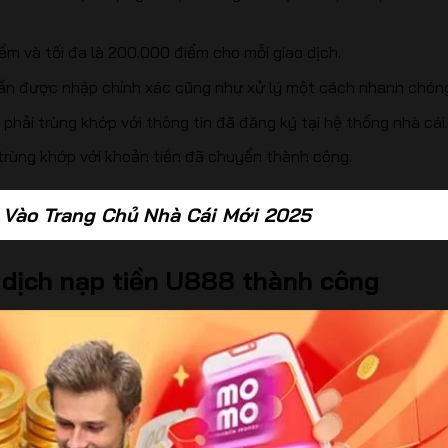
điểm và tối đa là 200.000 điểm cho mỗi giao dịch.
 cần được nhập chính xác cũng như xử lý một cách nhanh chón
phải trùng khớp với thông tin đã đăng ký tại hệ thống nhà cái.
 trùng khớp với khoản tiền đã chuyển thành công.
 Vào Trang Chủ Nhà Cái Mới 2025
o dịch nạp tiền U888 thành công