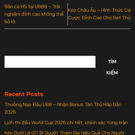
Bắn cá H5 tại U888 – Trải
Kèo Châu Âu – Hình Thức Cá
nghiệm đỉnh cao không thể
Cược Đỉnh Cao Cho Bet Thủ
bỏ lỡ
Tìm kiếm
TÌM
KIẾM
Recent Posts
Thưởng Nạp Đầu U88 – Nhận Bonus Tân Thủ Hấp Dẫn
2026
Lịch thi đấu World Cup 2026 chi tiết, chính xác từng trận
Kèo Dưới Là Gì? Bí Quyết Tham Gia Hiệu Quả Cho Người