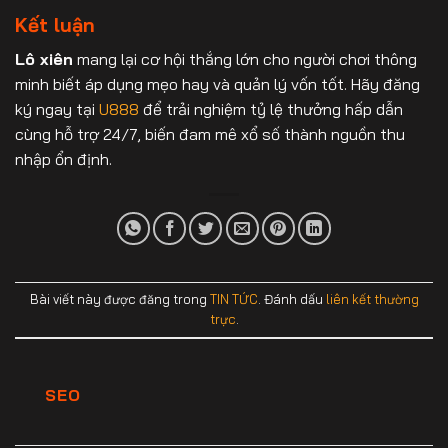
Kết luận
Lô xiên
mang lại cơ hội thắng lớn cho người chơi thông
minh biết áp dụng mẹo hay và quản lý vốn tốt. Hãy đăng
ký ngay tại
U888
để trải nghiệm tỷ lệ thưởng hấp dẫn
cùng hỗ trợ 24/7, biến đam mê xổ số thành nguồn thu
nhập ổn định.
Bài viết này được đăng trong
TIN TỨC
. Đánh dấu
liên kết thường
trực
.
SEO