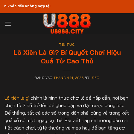
Bỏ
c đều không hợp lệ!
qua
nội
dung
TIN TỨC
Lô Xiên Là Gì? Bí Quyết Chơi Hiệu
Quả Từ Cao Thủ
ĐĂNG VÀO
THÁNG 4 14, 2026
BỞI
SEO
Lô xiên là gì
chính là hình thức chơi lô đề hấp dẫn, nơi bạn
chọn từ 2 số trở lên để ghép cặp và đặt cược cùng lúc.
Để thắng, tất cả các số trong xiên phải cùng về trong kết
quả xổ số một ngày cụ thể. Bài viết này sẽ hướng dẫn chi
tiết cách chơi, tỷ lệ thưởng và mẹo hay để bạn tăng cơ