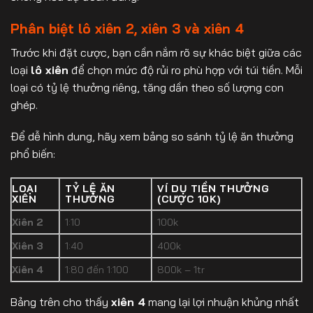
Phân biệt
lô xiên 2
, xiên 3 và xiên 4
Trước khi đặt cược, bạn cần nắm rõ sự khác biệt giữa các
loại
lô xiên
để chọn mức độ rủi ro phù hợp với túi tiền. Mỗi
loại có tỷ lệ thưởng riêng, tăng dần theo số lượng con
ghép.
Để dễ hình dung, hãy xem bảng so sánh tỷ lệ ăn thưởng
phổ biến:
LOẠI
TỶ LỆ ĂN
VÍ DỤ TIỀN THƯỞNG
XIÊN
THƯỞNG
(CƯỢC 10K)
Xiên 2
1:10
100k
Xiên 3
1:40
400k
Xiên 4
1:80 đến 1:100
800k – 1tr
Bảng trên cho thấy
xiên 4
mang lại lợi nhuận khủng nhất