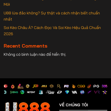
Mới
U88 lừa đảo không? Sự thật và cách nhận biết chuẩn
nhất
Soi Kèo Châu Á? Cách Đọc Và Soi Kèo Hiệu Quả Chuẩn
2026
Recent Comments
Không có bình luận nào để hiển thị.
VỀ CHÚNG TÔI