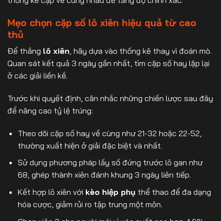
Mẹo chọn cặp số
lô xiên
hiệu quả từ cao
thủ
Để thắng
lô xiên
, hãy dựa vào thống kê thay vì đoán mò.
Quan sát kết quả 3 ngày gần nhất, tìm cặp số hay lặp lại
ở các giải liền kề.
Trước khi quyết định, cân nhắc những chiến lược sau đây
để nâng cao tỷ lệ trúng:
Theo dõi cặp số hay về cùng như 21-32 hoặc 22-52,
thường xuất hiện ở giải đặc biệt và nhất.
Sử dụng phương pháp lấy số đứng trước lô gan như
68, ghép thành xiên đánh khung 3 ngày liên tiếp.
Kết hợp lô xiên với
kèo hiệp phụ
thể thao để đa dạng
hóa cược, giảm rủi ro tập trung một môn.