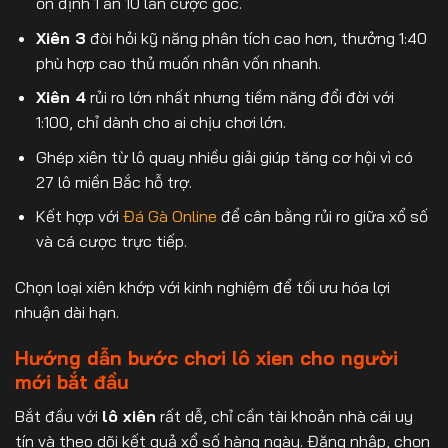
ổn định 1 ăn 10 lần cược gốc.
Xiên 3
đòi hỏi kỹ năng phân tích cao hơn, thưởng 1:40
phù hợp cao thủ muốn nhân vốn nhanh.
Xiên 4
rủi ro lớn nhất nhưng tiềm năng đổi đời với
1:100, chỉ dành cho ai chịu chơi lớn.
Ghép xiên từ lô quay nhiều giải giúp tăng cơ hội vì có
27 lô miền Bắc hỗ trợ.
Kết hợp với
Đá Gà Online
để cân bằng rủi ro giữa xổ số
và cá cược trực tiếp.
Chọn loại xiên khớp với kinh nghiệm để tối ưu hóa lợi
nhuận dài hạn.
Hướng dẫn bước chơi
lô xien
cho người
mới bắt đầu
Bắt đầu với
lô xiên
rất dễ, chỉ cần tài khoản nhà cái uy
tín và theo dõi kết quả xổ số hàng ngày. Đăng nhập, chọn