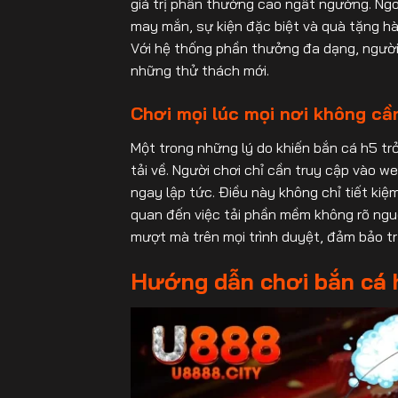
giá trị phần thưởng cao ngất ngưởng. Ngo
may mắn, sự kiện đặc biệt và quà tặng h
Với hệ thống phần thưởng đa dạng, người
những thử thách mới.
Chơi mọi lúc mọi nơi không cần
Một trong những lý do khiến bắn cá h5 tr
tải về. Người chơi chỉ cần truy cập vào 
ngay lập tức. Điều này không chỉ tiết kiệ
quan đến việc tải phần mềm không rõ ngu
mượt mà trên mọi trình duyệt, đảm bảo tr
Hướng dẫn chơi bắn cá 