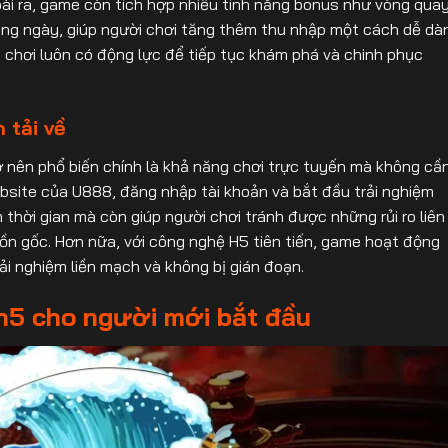
ài ra, game còn tích hợp nhiều tính năng bonus như vòng qua
àng ngày, giúp người chơi tăng thêm thu nhập một cách dễ dà
 chơi luôn có động lực để tiếp tục khám phá và chinh phục
 tải về
ở nên phổ biến chính là khả năng chơi trực tuyến mà không cầ
website của U888, đăng nhập tài khoản và bắt đầu trải nghiệm
m thời gian mà còn giúp người chơi tránh được những rủi ro liên
ồn gốc. Hơn nữa, với công nghệ H5 tiên tiến, game hoạt động
ải nghiệm liền mạch và không bị gián đoạn.
h5 cho người mới bắt đầu