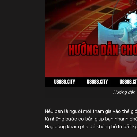
Hướng dẫn c
Nếu bạn là người mới tham gia vào thế giới
là những bước cơ bản giúp bạn nhanh chó
Hãy cùng khám phá để không bỏ lỡ bất kỳ