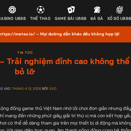
CASINO U888
THỂ THAO
GAME BÀI U888
ĐÁ GÀ
XỔ SỐ U88
o.io/ – Mọi đường dẫn khác đều không hợp lệ!
TIN TỨC
– Trải nghiệm đỉnh cao không thể
bỏ lỡ
NG VÀO
THÁNG 4 13, 2026
BỞI
SEO
cộng đồng game thủ Việt Nam nhờ lối chơi đơn giản nhưng đầ
ỉ mang đến những phút giây giải trí thú vị mà còn kết hợp yế
ơi có thể dễ dàng tham gia trên mọi thiết bị di động mà khôn
ượng. Với giao diện trực quan, âm thanh sống động cùng hệ thốn