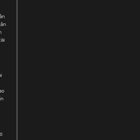
iản
oản
n
tài
i
ao
ến
có