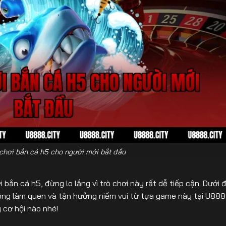
hơi bắn cá h5 cho người mới bắt đầu
 bắn cá h5, đừng lo lắng vì trò chơi này rất dễ tiếp cận. Dưới 
ng làm quen và tận hưởng niềm vui từ tựa game này tại U888
 cơ hội nào nhé!