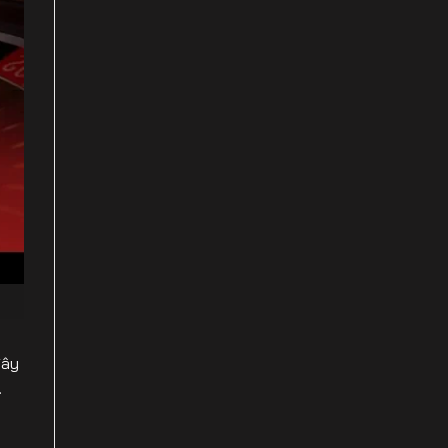
đây
.