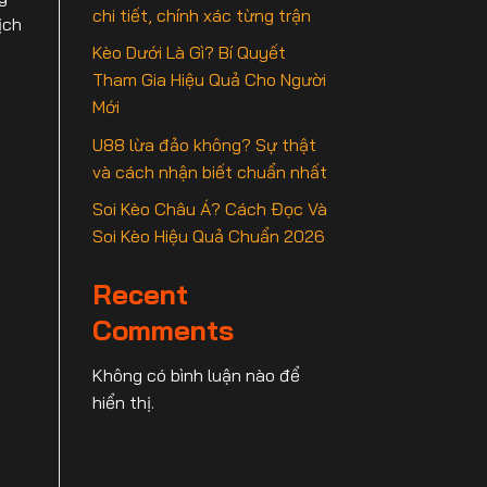
chi tiết, chính xác từng trận
ịch
Kèo Dưới Là Gì? Bí Quyết
Tham Gia Hiệu Quả Cho Người
Mới
U88 lừa đảo không? Sự thật
và cách nhận biết chuẩn nhất
Soi Kèo Châu Á? Cách Đọc Và
Soi Kèo Hiệu Quả Chuẩn 2026
Recent
Comments
Không có bình luận nào để
hiển thị.